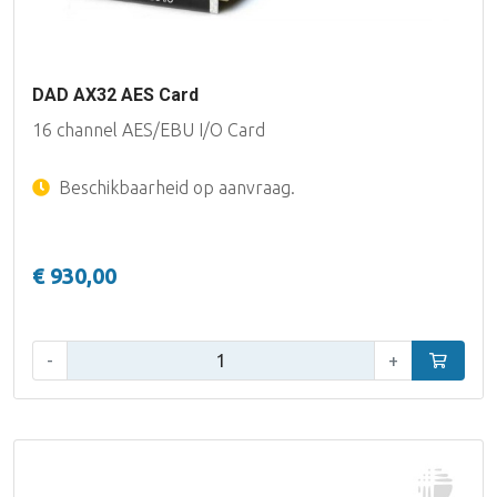
DAD AX32 AES Card
16 channel AES/EBU I/O Card
Beschikbaarheid op aanvraag.
€ 930,00
Aantal:
-
+
In winke