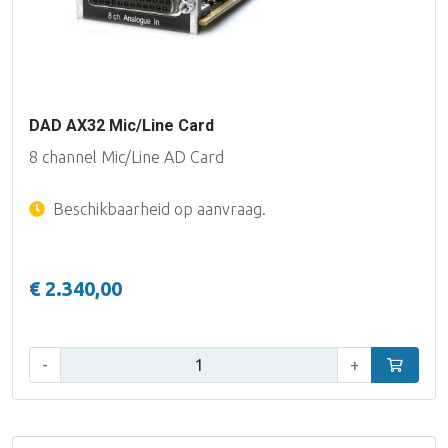
DAD AX32 Mic/Line Card
8 channel Mic/Line AD Card
Beschikbaarheid op aanvraag.
€ 2.340,00
Aantal:
-
+
In winke