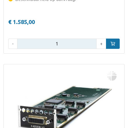
€ 1.585,00
Aantal:
-
+
In winke