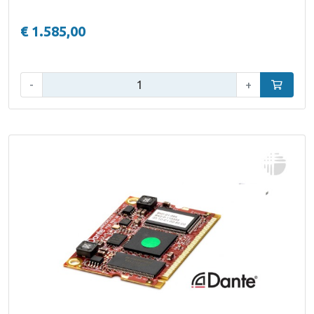
€ 1.585,00
Aantal:
-
+
In winke