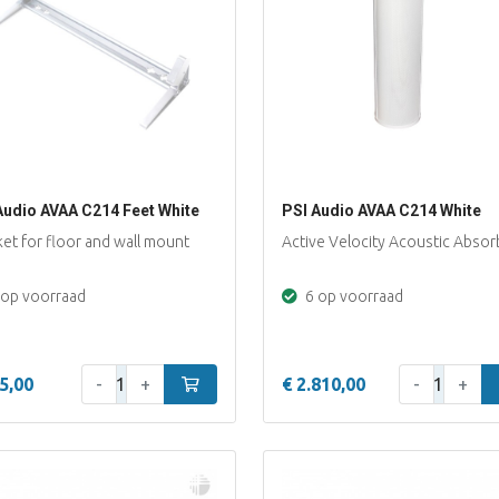
Audio AVAA C214 Feet White
PSI Audio AVAA C214 White
et for floor and wall mount
Active Velocity Acoustic Absor
op voorraad
6 op voorraad
Aantal:
Aantal:
5,00
-
+
In winkelwagen
€ 2.810,00
-
+