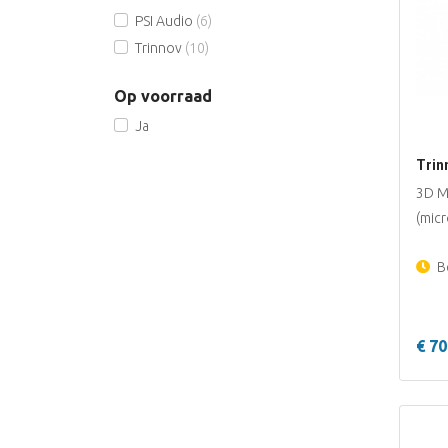
PSI Audio
(6)
Trinnov
(10)
Op voorraad
Ja
Trin
3D M
(mic
Be
€ 70