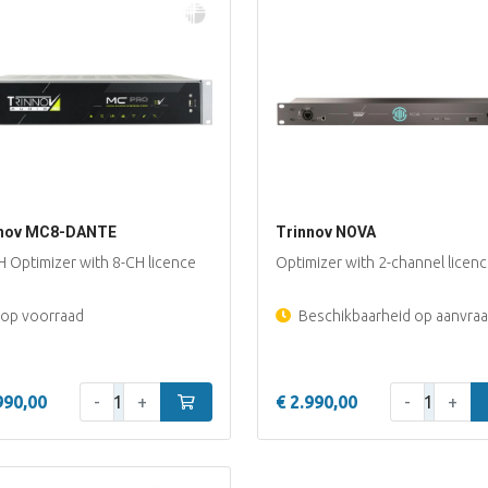
nnov MC8-DANTE
Trinnov NOVA
H Optimizer with 8-CH licence
Optimizer with 2-channel licen
op voorraad
Beschikbaarheid op aanvraa
Aantal:
Aantal:
990,00
-
+
In winkelwagen
€ 2.990,00
-
+