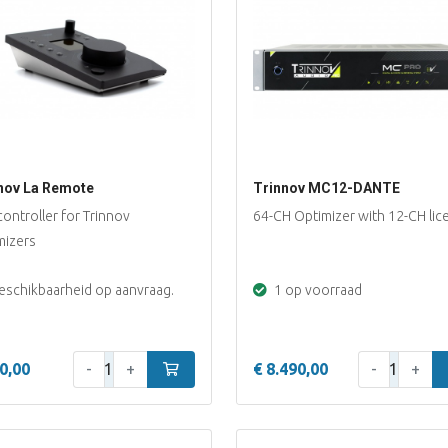
nov La Remote
Trinnov MC12-DANTE
ontroller for Trinnov
64-CH Optimizer with 12-CH lic
mizers
schikbaarheid op aanvraag.
1 op voorraad
Aantal:
Aantal:
0,00
-
+
In winkelwagen
€ 8.490,00
-
+