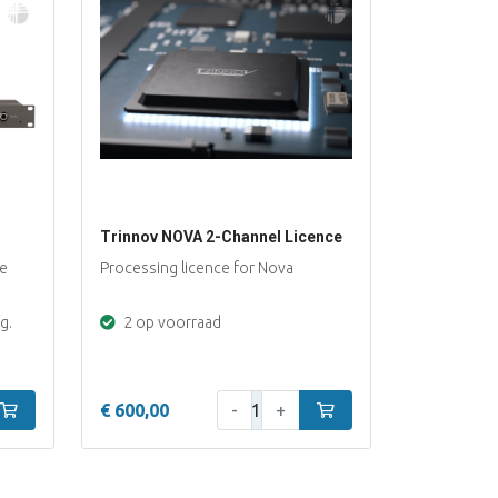
Trinnov NOVA 2-Channel Licence
ce
Processing licence for Nova
g.
2 op voorraad
Aantal:
In winkelwagen
€ 600,00
-
+
In winkelwagen