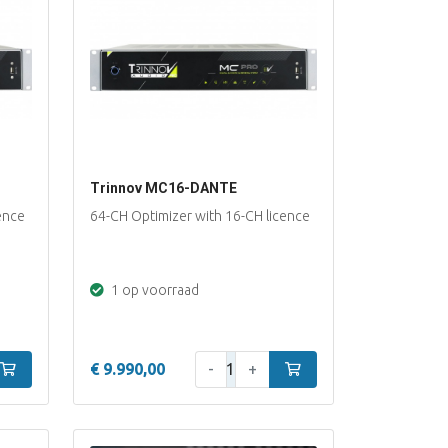
Trinnov MC16-DANTE
ence
64-CH Optimizer with 16-CH licence
1 op voorraad
Aantal:
In winkelwagen
€ 9.990,00
-
+
In winkelwagen