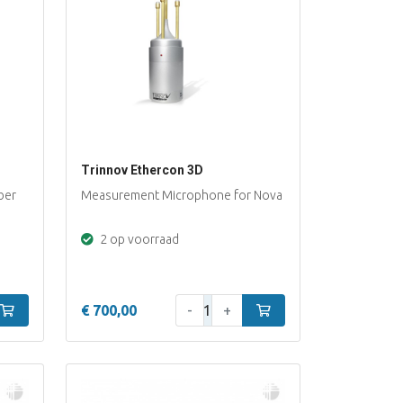
Trinnov Ethercon 3D
ber
Measurement Microphone for Nova
2 op voorraad
Aantal:
In winkelwagen
€ 700,00
-
+
In winkelwagen