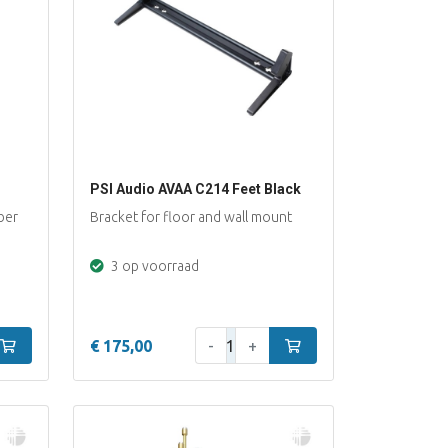
PSI Audio AVAA C214 Feet Black
ber
Bracket for floor and wall mount
3 op voorraad
Aantal:
In winkelwagen
€ 175,00
-
+
In winkelwagen