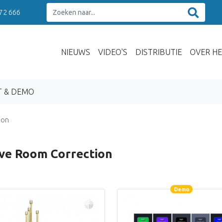
 72 666
NIEUWS
VIDEO'S
DISTRIBUTIE
OVER HE
T & DEMO
ion
ive Room Correction
Demo
Demo