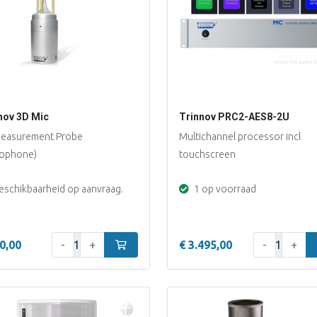
nov 3D Mic
Trinnov PRC2-AES8-2U
easurement Probe
Multichannel processor incl
rophone)
touchscreen
schikbaarheid op aanvraag.
1 op voorraad
Aantal:
Aantal:
0,00
-
+
In winkelwagen
€ 3.495,00
-
+