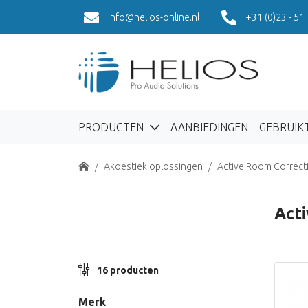
info@helios-online.nl
+31 (0)23 - 51
PRODUCTEN
AANBIEDINGEN
GEBRUIK
Home
Akoestiek oplossingen
Active Room Correct
Act
16 producten
Merk