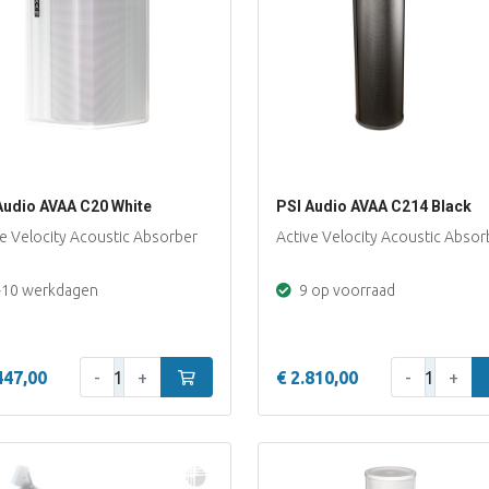
Audio AVAA C20 White
PSI Audio AVAA C214 Black
ve Velocity Acoustic Absorber
Active Velocity Acoustic Absor
-10 werkdagen
9 op voorraad
Aantal:
Aantal:
447,00
-
+
In winkelwagen
€ 2.810,00
-
+