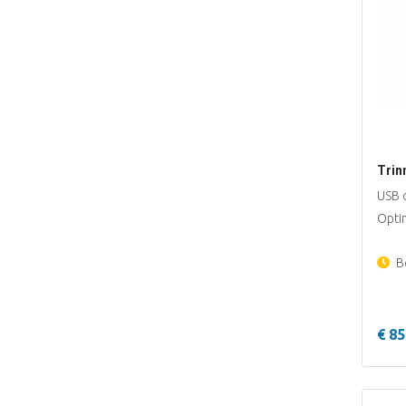
Trin
USB c
Opti
Be
€ 85