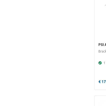
PSI 
Brack
1 
€ 17