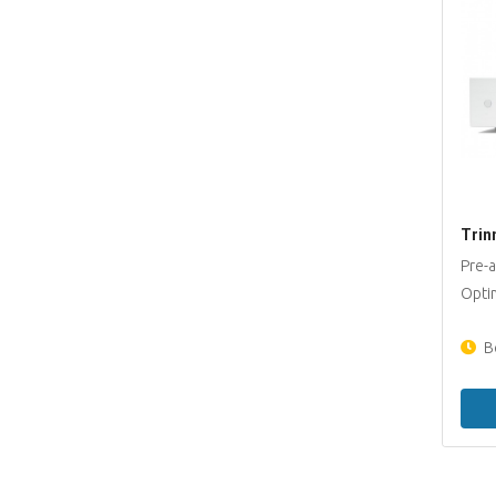
Trin
Pre-
Opti
Be