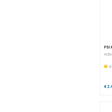
PSI 
Acti
6
€ 2.