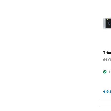
Tri
64-C
1 
€ 6.