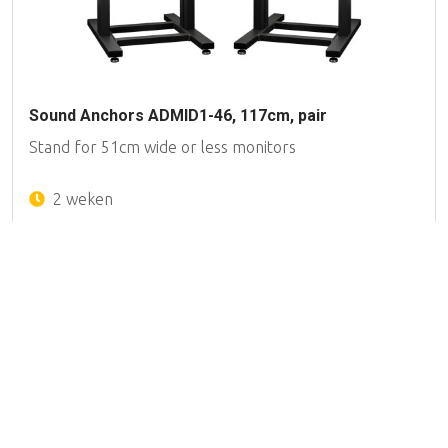
Sound Anchors ADMID1-46, 117cm, pair
Stand for 51cm wide or less monitors
2 weken
Filteren
€ 1.826,00
23 producten
Merk
Aantal:
-
+
In winke
Genelec
(5)
K&M
(8)
PSI Audio
(3)
Sound Anchors
(7)