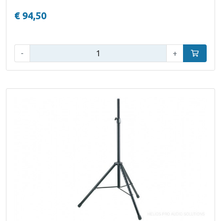
€ 94,50
Aantal:
-
+
In winke