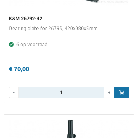
K&M 26792-42
Bearing plate for 26795, 420x380x5mm
6 op voorraad
€ 70,00
Aantal:
-
+
In winke