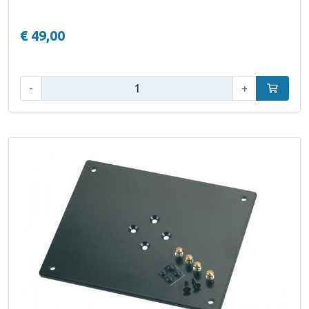
€ 49,00
Aantal:
-
+
In winke