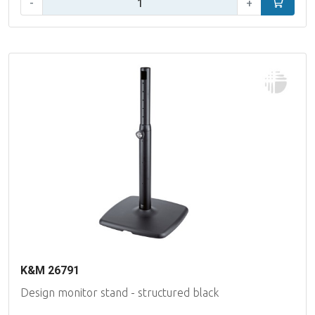
-
+
In winke
K&M 26791
Design monitor stand - structured black