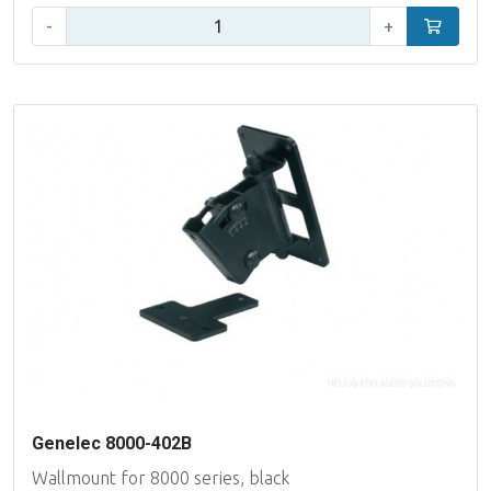
Aantal:
-
+
In winke
Genelec 8000-402B
Wallmount for 8000 series, black