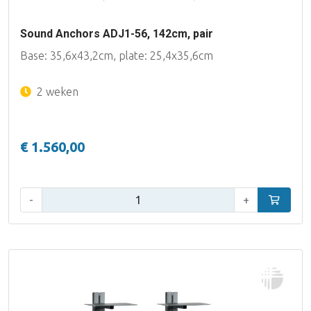
Sound Anchors ADJ1-56, 142cm, pair
Base: 35,6x43,2cm, plate: 25,4x35,6cm
2 weken
€ 1.560,00
Aantal:
-
+
In winke