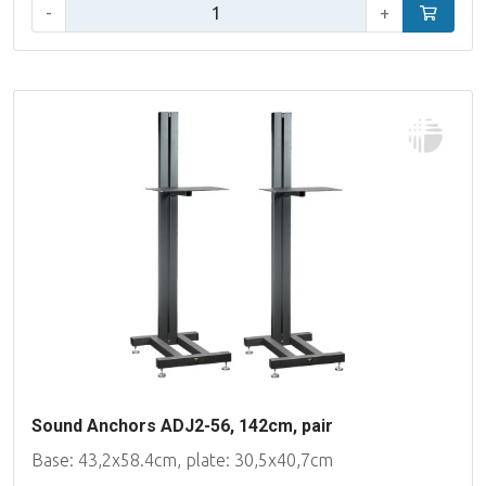
Aantal:
-
+
In winke
Sound Anchors ADJ2-56, 142cm, pair
Base: 43,2x58.4cm, plate: 30,5x40,7cm