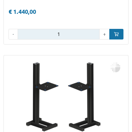
€ 1.440,00
Aantal:
-
+
In winke