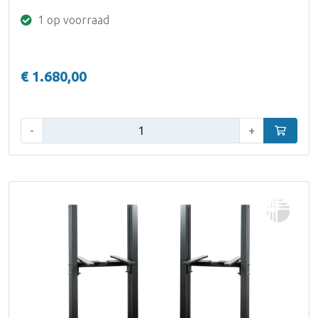
1 op voorraad
€ 1.680,00
Aantal:
-
+
In winke