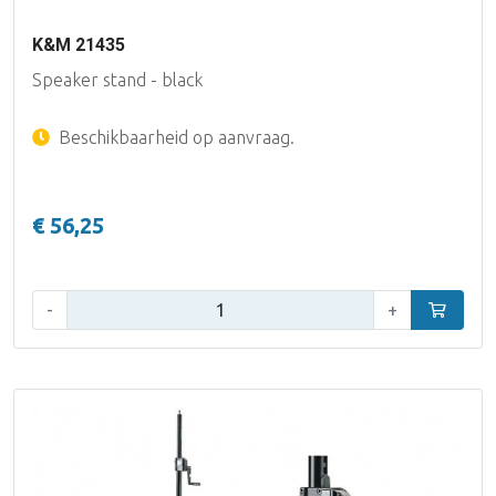
K&M 21435
Speaker stand - black
Beschikbaarheid op aanvraag.
€ 56,25
Aantal:
-
+
In winke