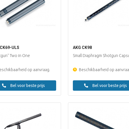
 CK69-ULS
AKG CK98
tgun" Two in One
Small Diaphragm Shotgun Caps
schikbaarheid op aanvraag.
Beschikbaarheid op aanvraa
Bel voor beste prijs
Bel voor beste prijs