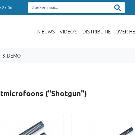
 72 666
NIEUWS
VIDEO'S
DISTRIBUTIE
OVER HE
T & DEMO
htmicrofoons ("Shotgun")