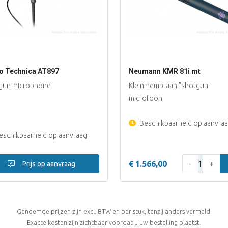
o Technica AT897
Neumann KMR 81i mt
gun microphone
Kleinmembraan "shotgun"
microfoon
Beschikbaarheid op aanvraa
schikbaarheid op aanvraag.
Aantal:
€ 1.566,00
-
+
Prijs op aanvraag
Genoemde prijzen zijn excl. BTW en per stuk, tenzij anders vermeld.
Exacte kosten zijn zichtbaar voordat u uw bestelling plaatst.