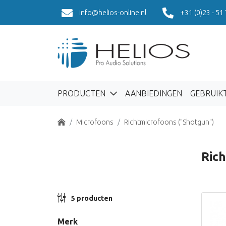
info@helios-online.nl
+31 (0)23 - 51
PRODUCTEN
AANBIEDINGEN
GEBRUIK
Home
Microfoons
Richtmicrofoons ("Shotgun")
Ric
5 producten
Merk