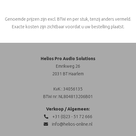
Genoemde prijzen zijn excl. BTW en per stuk, tenzij anders vermeld.
Exacte kosten zijn zichtbaar voordat u uw bestelling plaatst.
Helios Pro Audio Solutions
Emrikweg 26
2031 BT Haarlem
KvK : 34056135
BTW nr: NL804813206B01
Verkoop / Algemeen:
+31 (0)23 - 51 72 666
info@helios-online.nl