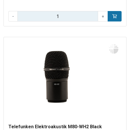
Aantal:
-
+
In winke
Telefunken Elektroakustik M80-WH2 Black