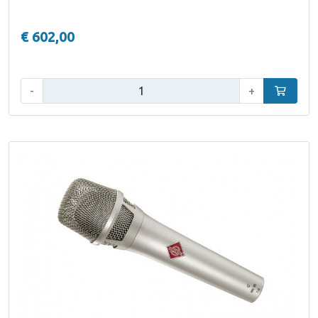
€ 602,00
Aantal:
-
+
In winke