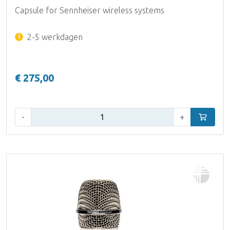
Capsule for Sennheiser wireless systems
2-5 werkdagen
€ 275,00
Aantal:
-
+
In winke