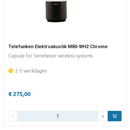
Telefunken Elektroakustik M80-WH2 Chrome
Capsule for Sennheiser wireless systems
2-5 werkdagen
€ 275,00
Aantal:
-
+
In winke