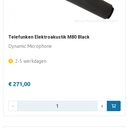
Telefunken Elektroakustik M80 Black
Dynamic Microphone
2-5 werkdagen
€ 271,00
Aantal:
-
+
In winke