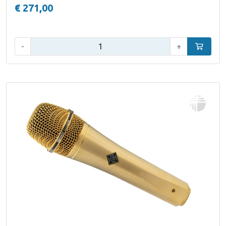
€ 271,00
Aantal:
-
+
In winke