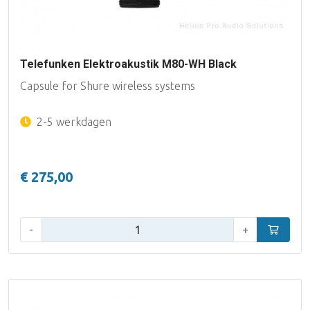
Telefunken Elektroakustik M80-WH Black
Capsule for Shure wireless systems
2-5 werkdagen
€ 275,00
Aantal:
-
+
In winke