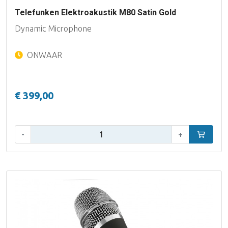
Telefunken Elektroakustik M80 Satin Gold
Dynamic Microphone
ONWAAR
€ 399,00
Aantal:
-
+
In winke