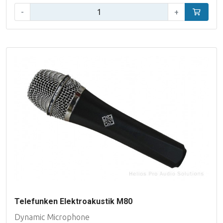
Aantal:
-
+
In winke
Telefunken Elektroakustik M80
Dynamic Microphone