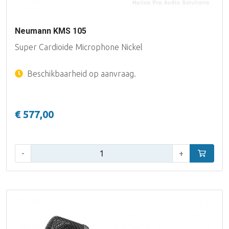
Neumann KMS 105
Super Cardioide Microphone Nickel
Beschikbaarheid op aanvraag.
€ 577,00
Aantal:
-
+
In winke