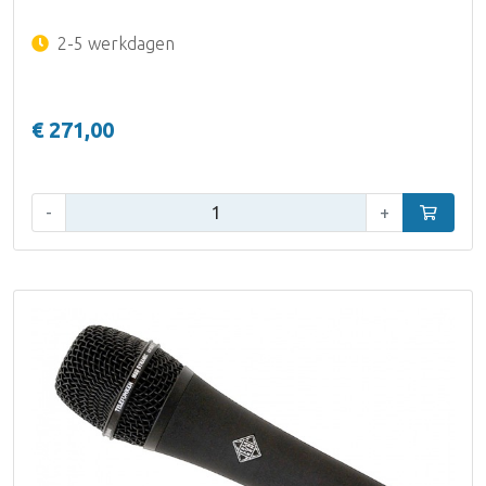
2-5 werkdagen
€ 271,00
Aantal:
-
+
In winke