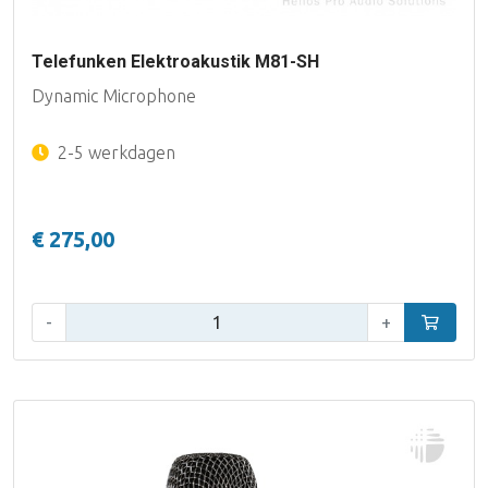
Telefunken Elektroakustik M81-SH
Dynamic Microphone
2-5 werkdagen
€ 275,00
Aantal:
-
+
In winke