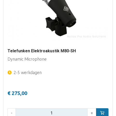
Telefunken Elektroakustik M80-SH
Dynamic Microphone
2-5 werkdagen
€ 275,00
Aantal:
-
+
In winke