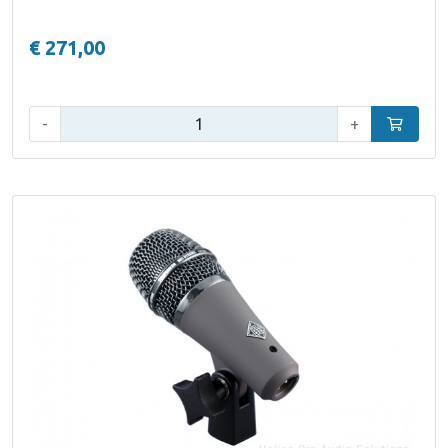
€ 271,00
Aantal:
-
+
In winke