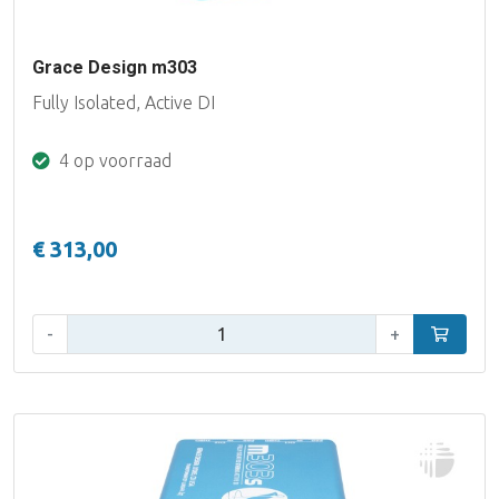
Grace Design m303
Fully Isolated, Active DI
4 op voorraad
€ 313,00
Aantal:
-
+
In winke