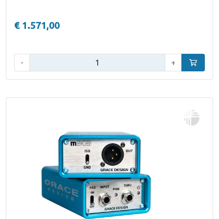
€ 1.571,00
Aantal:
-
+
In winke