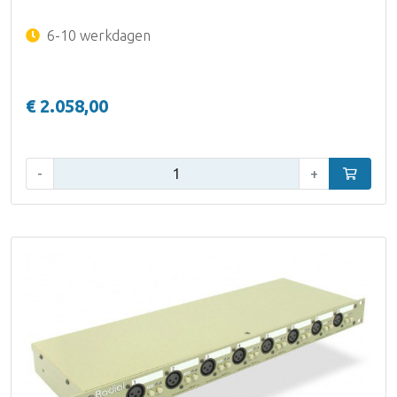
6-10 werkdagen
€ 2.058,00
Aantal:
-
+
In winke