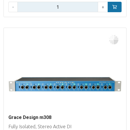
Aantal:
-
+
In winke
Grace Design m308
Fully Isolated, Stereo Active DI