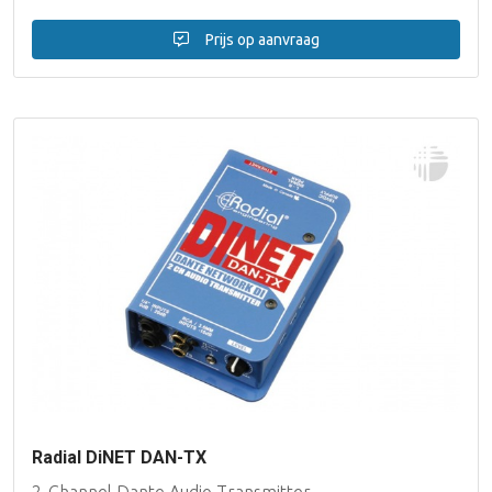
Prijs op aanvraag
Radial DiNET DAN-TX
2-Channel Dante Audio Transmitter