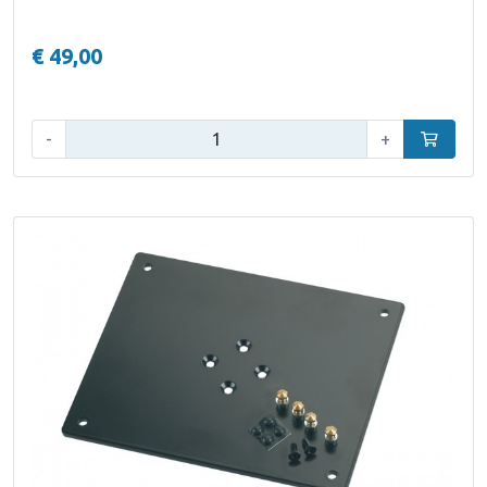
€ 49,00
Aantal:
-
+
In winke