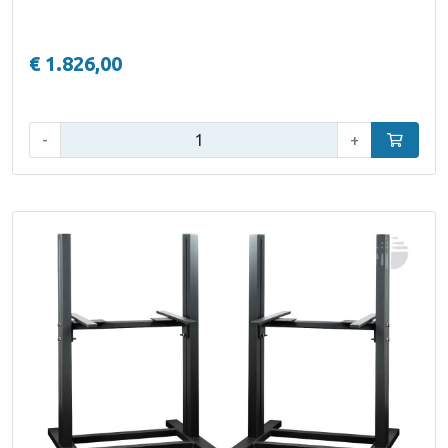
€ 1.826,00
Aantal:
-
+
In winke