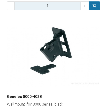
Aantal:
-
+
In winke
Genelec 8000-402B
Wallmount for 8000 series, black