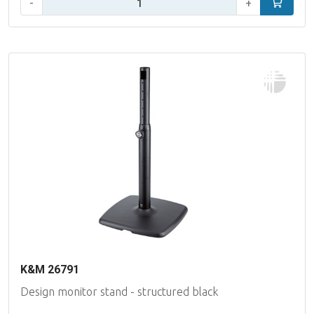
-
+
In winke
K&M 26791
Design monitor stand - structured black