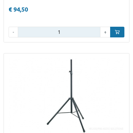
€ 94,50
Aantal:
-
+
In winke