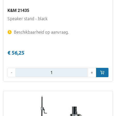
K&M 21435
Speaker stand - black
Beschikbaarheid op aanvraag.
€ 56,25
Aantal:
-
+
In winke