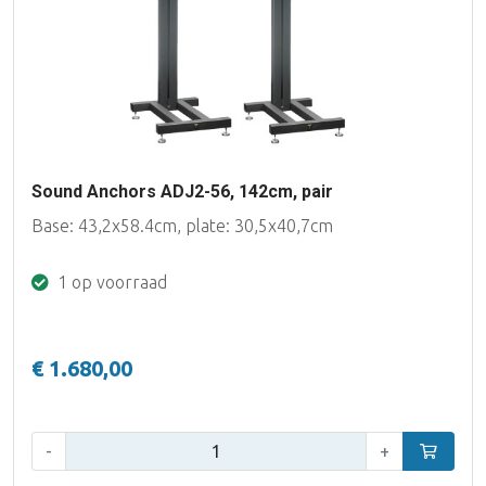
Sound Anchors ADJ2-56, 142cm, pair
Base: 43,2x58.4cm, plate: 30,5x40,7cm
1 op voorraad
€ 1.680,00
Aantal:
-
+
In winke