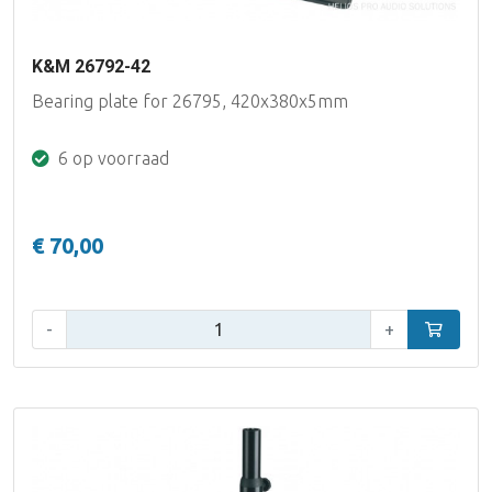
K&M 26792-42
Bearing plate for 26795, 420x380x5mm
6 op voorraad
€ 70,00
Aantal:
-
+
In winke