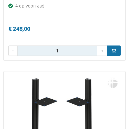
4 op voorraad
€ 248,00
Aantal:
-
+
In winke