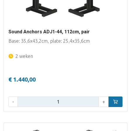
Sound Anchors ADJ1-44, 112cm, pair
Base: 35,6x43,2cm, plate: 25,4x35,6cm
2 weken
€ 1.440,00
Aantal:
-
+
In winke