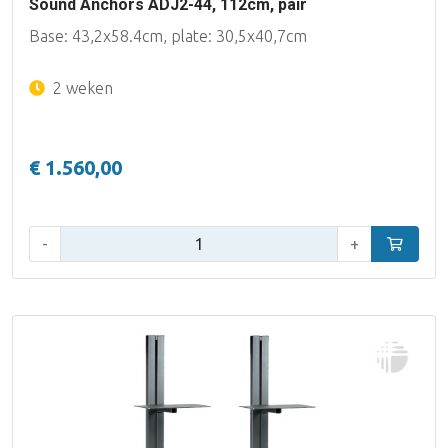
Sound Anchors ADJ2-44, 112cm, pair
Base: 43,2x58.4cm, plate: 30,5x40,7cm
2 weken
€ 1.560,00
Aantal:
-
+
In winke