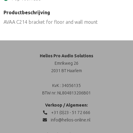
Productbeschrijving
AVAA C214 bracket for floor and wall mount
Helios Pro Audio Solutions
Emrikweg 26
2031 BT Haarlem
KvK : 34056135
BTW nr: NL804813206B01
Verkoop / Algemeen:
+31 (0)23 - 51 72 666
info@helios-online.nl