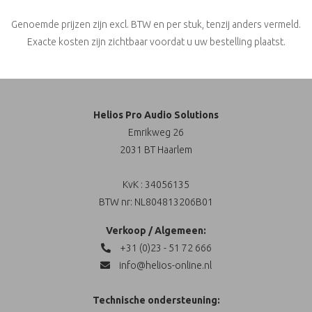
Genoemde prijzen zijn excl. BTW en per stuk, tenzij anders vermeld.
Exacte kosten zijn zichtbaar voordat u uw bestelling plaatst.
Helios Pro Audio Solutions
Emrikweg 26
2031 BT Haarlem
KvK : 34056135
BTW nr: NL804813206B01
Verkoop / Algemeen:
+31 (0)23 - 51 72 666
info@helios-online.nl
Technische ondersteuning: