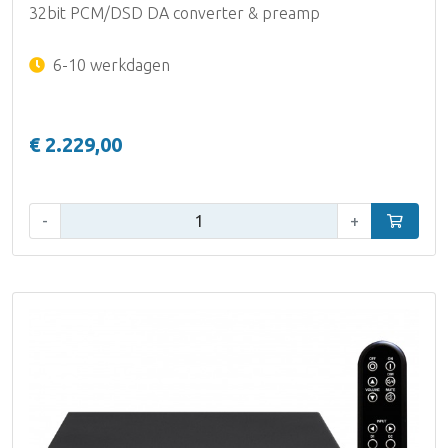
32bit PCM/DSD DA converter & preamp
6-10 werkdagen
€ 2.229,00
Aantal:
-
+
In winke