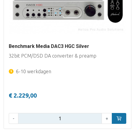
Benchmark Media DAC3 HGC Silver
32bit PCM/DSD DA converter & preamp
6-10 werkdagen
€ 2.229,00
Aantal:
-
+
In winke