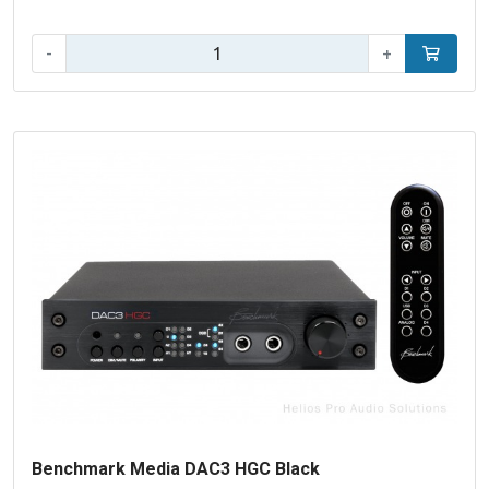
Aantal:
-
+
In winke
Benchmark Media DAC3 HGC Black