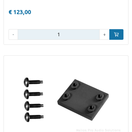
€ 123,00
Aantal:
-
+
In winke