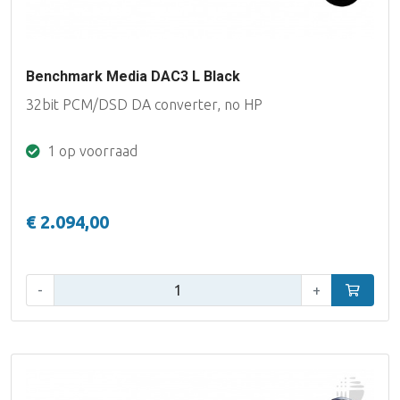
Benchmark Media DAC3 L Black
32bit PCM/DSD DA converter, no HP
1 op voorraad
€ 2.094,00
Aantal:
-
+
In winke