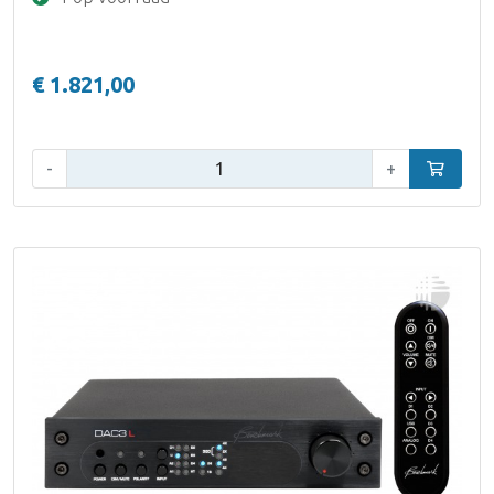
€ 1.821,00
Aantal:
-
+
In winke