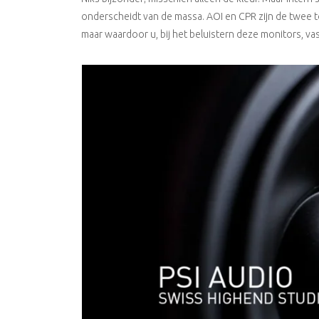
onderscheidt van de massa. AOI en CPR zijn de twee t
maar waardoor u, bij het beluistern deze monitors, vas