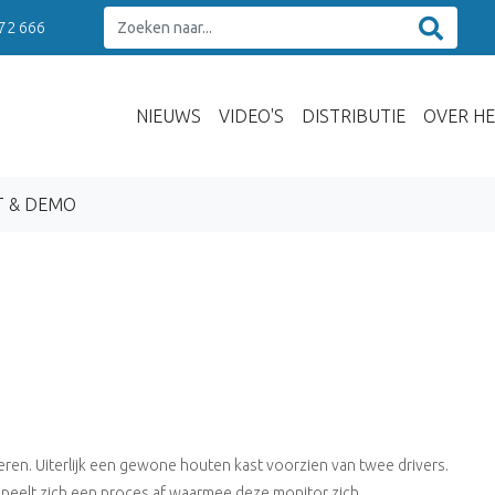
 72 666
NIEUWS
VIDEO'S
DISTRIBUTIE
OVER HE
T & DEMO
eren. Uiterlijk een gewone houten kast voorzien van twee drivers.
n speelt zich een proces af waarmee deze monitor zich