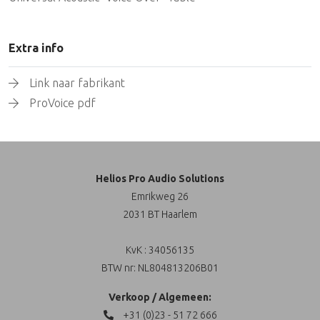
Extra info
Link naar fabrikant
ProVoice pdf
Helios Pro Audio Solutions
Emrikweg 26
2031 BT Haarlem
KvK : 34056135
BTW nr: NL804813206B01
Verkoop / Algemeen:
+31 (0)23 - 51 72 666