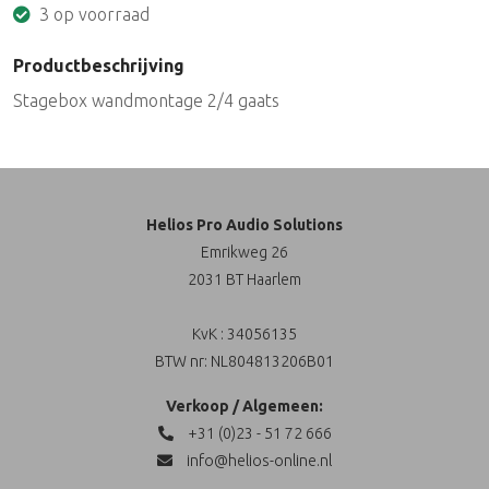
3 op voorraad
Productbeschrijving
Stagebox wandmontage 2/4 gaats
Helios Pro Audio Solutions
Emrikweg 26
2031 BT Haarlem
KvK : 34056135
BTW nr: NL804813206B01
Verkoop / Algemeen:
+31 (0)23 - 51 72 666
info@helios-online.nl