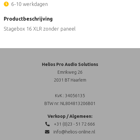
6-10 werkdagen
Productbeschrijving
Stagebox 16 XLR zonder paneel
Helios Pro Audio Solutions
Emrikweg 26
2031 BT Haarlem
KvK : 34056135
BTW nr: NL804813206B01
Verkoop / Algemeen:
+31 (0)23 - 51 72 666
info@helios-online.nl