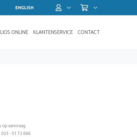
Profiel / Inloggen
Winkelwagen
ENGLISH
LIOS ONLINE
KLANTENSERVICE
CONTACT
js op aanvraag
: 023 - 51 72 666