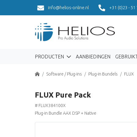
info@helios-online.nl
+31 (0)23 - 51
PRODUCTEN
AANBIEDINGEN
GEBRUIK
Home
Software / Plug-ins
Plug-in Bundels
FLUX
FLUX Pure Pack
# FLUX384100X
Plug-in Bundle AAX DSP + Native