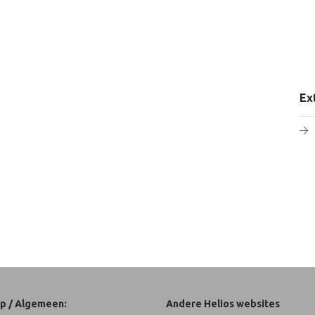
Ex
p / Algemeen:
Andere Helios websites