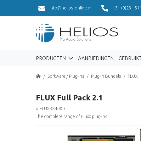
info@helios-online.nl
+31 (0)23 - 51
PRODUCTEN
AANBIEDINGEN
GEBRUIK
Home
Software / Plug-ins
Plug-in Bundels
FLUX
FLUX Full Pack 2.1
# FLUX384000
The complete range of Flux:: plug-ins