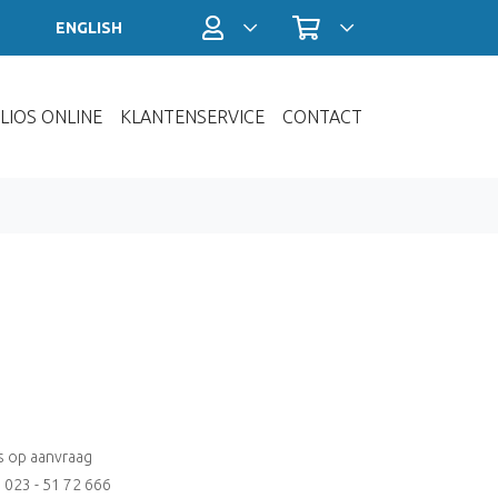
Profiel / Inloggen
Winkelwagen
ENGLISH
LIOS ONLINE
KLANTENSERVICE
CONTACT
js op aanvraag
: 023 - 51 72 666