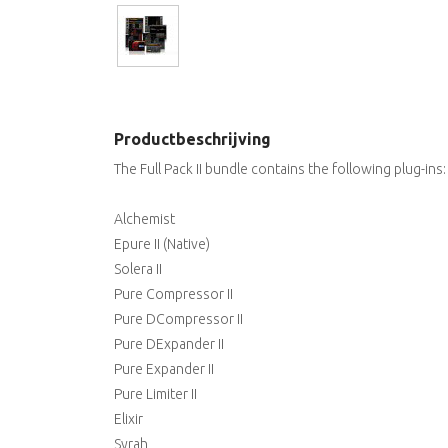
Productbeschrijving
The Full Pack II bundle contains the following plug-ins:
Alchemist
Epure II (Native)
Solera II
Pure Compressor II
Pure DCompressor II
Pure DExpander II
Pure Expander II
Pure Limiter II
Elixir
Syrah