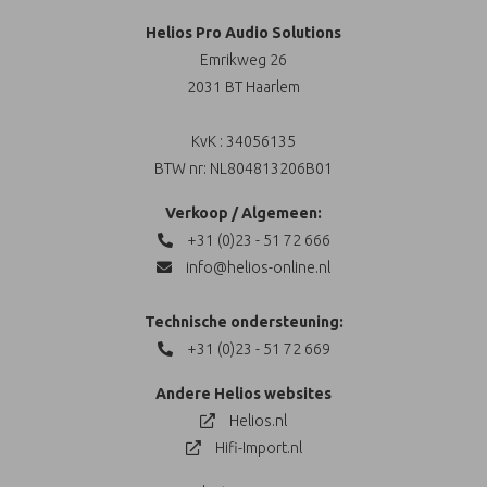
Helios Pro Audio Solutions
Emrikweg 26
2031 BT Haarlem
KvK : 34056135
BTW nr: NL804813206B01
Verkoop / Algemeen:
+31 (0)23 - 51 72 666
info@helios-online.nl
Technische ondersteuning:
+31 (0)23 - 51 72 669
Andere Helios websites
Helios.nl
Hifi-Import.nl