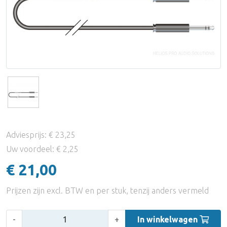
Accessoires
Audio Distributie Digitaal
UTP
Miniatuur Microfoons
Eindversterkers
Equalizers
Synchronizers & Machine Control
Adapters
Headband Microfoons
Hoofdtelefoon Versterkers
DI Boxes & Mic Splitters
Accessoires
Microfoon statieven
Active Room Correction
Reverbs
Popfilters & Windkappen
PPM/Vu/Loudnessmeters
Miscellaneous
Schaararmen (Angle Poise)
Multifunctionele Meters
Accessoires
Adviesprijs: € 23,25
Adapters & Shockmounts
Monitorstatieven / Ophanging
Uw voordeel: € 2,25
€ 21,00
Accessoires
Monitor Accessoires
Prijzen zijn excl. BTW en per stuk, tenzij anders vermeld
Aantal:
-
+
In winkelwagen