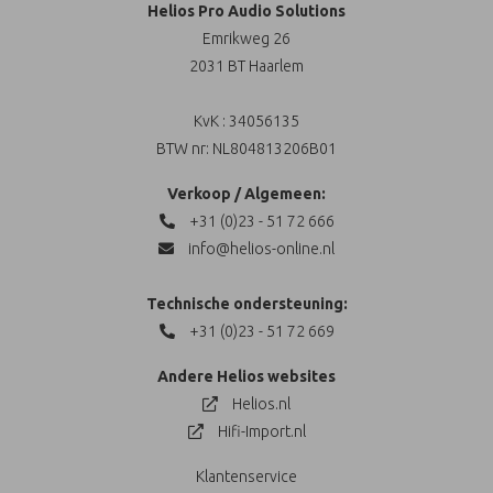
Helios Pro Audio Solutions
Emrikweg 26
2031 BT Haarlem
KvK : 34056135
BTW nr: NL804813206B01
Verkoop / Algemeen:
+31 (0)23 - 51 72 666
info@helios-online.nl
Technische ondersteuning:
+31 (0)23 - 51 72 669
Andere Helios websites
Helios.nl
Hifi-Import.nl
Klantenservice