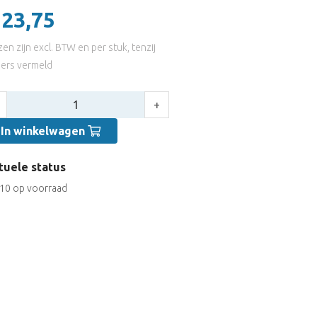
 23,75
jzen zijn excl. BTW en per stuk, tenzij
ers vermeld
tal:
+
In winkelwagen
tuele status
10 op voorraad