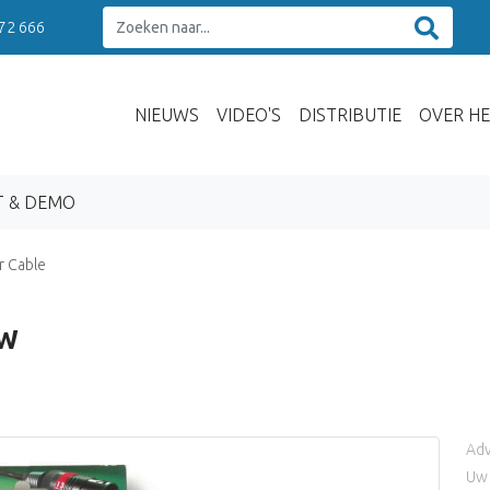
 72 666
NIEUWS
VIDEO'S
DISTRIBUTIE
OVER HE
T & DEMO
 Cable
SW
Adv
Uw 