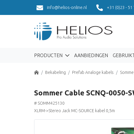
info@helios-online.nl
+31 (0)23 - 51
PRODUCTEN
AANBIEDINGEN
GEBRUIK
Home
Bekabeling
Prefab Analoge kabels
Sommer
Sommer Cable SCNQ-0050-
# SOMM425130
XLRM->Stereo Jack MC-SOURCE kabel 0,5m