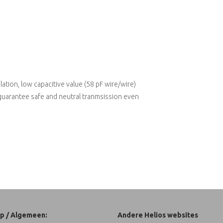
ation, low capacitive value (58 pF wire/wire)
² guarantee safe and neutral tranmsission even
p / Algemeen:
Andere Helios websites