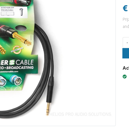
€
Pri
and
Aan
-
Ac