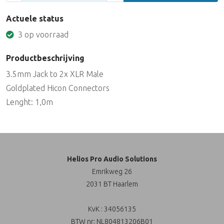
Actuele status
3 op voorraad
Productbeschrijving
3.5mm Jack to 2x XLR Male
Goldplated Hicon Connectors
Lenght: 1,0m
Helios Pro Audio Solutions
Emrikweg 26
2031 BT Haarlem
KvK : 34056135
BTW nr: NL804813206B01