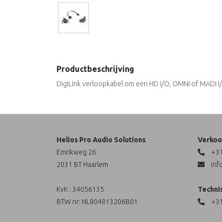
Productbeschrijving
DigiLink verloopkabel om een HD I/O, OMNI of MADI I/
Helios Pro Audio Solutions
Verkoo
Emrikweg 26
+31
2031 BT Haarlem
inf
KvK : 34056135
Techni
BTW nr: NL804813206B01
+31