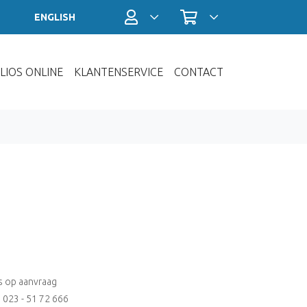
Profiel / Inloggen
Winkelwagen
ENGLISH
LIOS ONLINE
KLANTENSERVICE
CONTACT
js op aanvraag
: 023 - 51 72 666