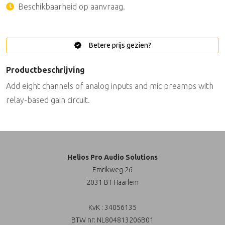
Beschikbaarheid op aanvraag.
Betere prijs gezien?
Productbeschrijving
Add eight channels of analog inputs and mic preamps with
relay-based gain circuit.
Helios Pro Audio Solutions
Emrikweg 26
2031 BT Haarlem
KvK : 34056135
BTW nr: NL804813206B01