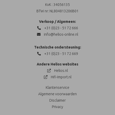
KvK : 34056135
BTW nr: NL804813206B01
Verkoop / Algemeen:
+31 (0)23 - 51 72 666
info@helios-online.nl
Technische ondersteuning:
+31 (0)23 - 51 72 669
Andere Helios websites
Helios.nl
Hifi-Import.nl
Klantenservice
Algemene voorwaarden
Disclaimer
Privacy