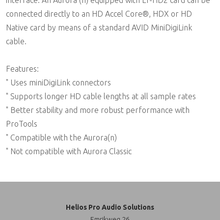
interface. An Aurora (n) equipped with LT-HD2 card can be
connected directly to an HD Accel Core®, HDX or HD
Native card by means of a standard AVID MiniDigiLink
cable.
Features:
" Uses miniDigiLink connectors
" Supports longer HD cable lengths at all sample rates
" Better stability and more robust performance with
ProTools
" Compatible with the Aurora(n)
" Not compatible with Aurora Classic
Helios Pro Audio Solutions
Emrikweg 26