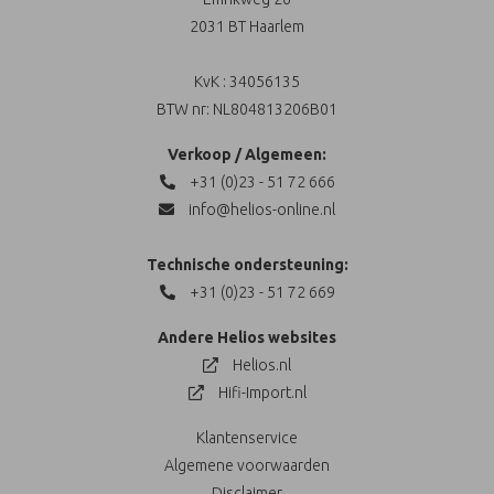
2031 BT Haarlem
KvK : 34056135
BTW nr: NL804813206B01
Verkoop / Algemeen:
+31 (0)23 - 51 72 666
info@helios-online.nl
Technische ondersteuning:
+31 (0)23 - 51 72 669
Andere Helios websites
Helios.nl
Hifi-Import.nl
Klantenservice
Algemene voorwaarden
Disclaimer