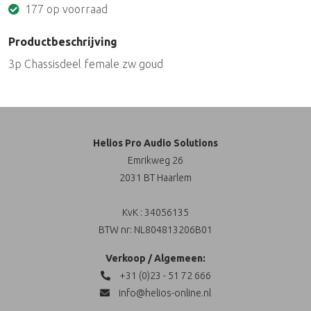
177 op voorraad
Productbeschrijving
3p Chassisdeel female zw goud
Helios Pro Audio Solutions
Emrikweg 26
2031 BT Haarlem
KvK : 34056135
BTW nr: NL804813206B01
Verkoop / Algemeen:
+31 (0)23 - 51 72 666
info@helios-online.nl