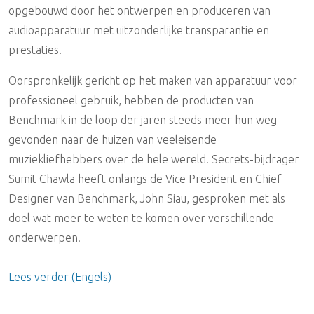
opgebouwd door het ontwerpen en produceren van
Accessoires
Audio Distributie Digitaal
Digitale kabel
UTP
Data Storage / NAS
Miniatuur Microfoons
Eindversterkers
Equalizers
audioapparatuur met uitzonderlijke transparantie en
prestaties.
Synchronizers & Machine Control
Analoge Multikabel
Adapters
DAW (Workstations)
Headband Microfoons
Hoofdtelefoon Versterkers
DI Boxes & Mic Splitters
Oorspronkelijk gericht op het maken van apparatuur voor
Accessoires
Digitale Multikabel
Meubilair / Racks / 19 Inch
Microfoon statieven
Active Room Correction
Reverbs
professioneel gebruik, hebben de producten van
Benchmark in de loop der jaren steeds meer hun weg
Coax Kabel
Microfoons
Popfilters & Windkappen
PPM/Vu/Loudnessmeters
Miscellaneous
gevonden naar de huizen van veeleisende
muziekliefhebbers over de hele wereld. Secrets-bijdrager
UTP/FTP/STP
Schaararmen (Angle Poise)
Mixers / Summing
Multifunctionele Meters
Accessoires
Sumit Chawla heeft onlangs de Vice President en Chief
Designer van Benchmark, John Siau, gesproken met als
Stroomvoorziening
Adapters & Shockmounts
Monitoring
Monitorstatieven / Ophanging
doel wat meer te weten te komen over verschillende
onderwerpen.
MIDI Kabels
Accessoires
Monitor Accessoires
Outboard
Software / Plug-ins
Lees verder (Engels)
Studio Toebehoren