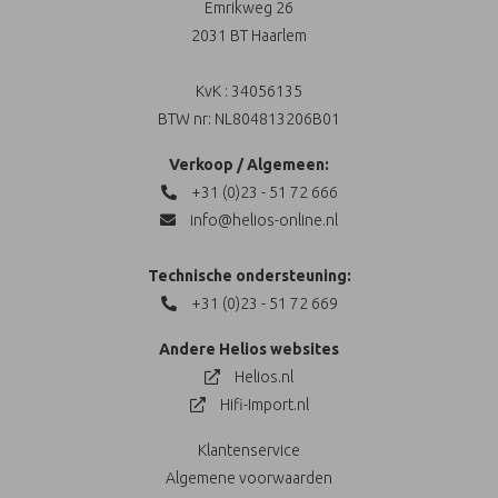
Emrikweg 26
2031 BT Haarlem
KvK : 34056135
BTW nr: NL804813206B01
Verkoop / Algemeen:
+31 (0)23 - 51 72 666
info@helios-online.nl
Technische ondersteuning:
+31 (0)23 - 51 72 669
Andere Helios websites
Helios.nl
Hifi-Import.nl
Klantenservice
Algemene voorwaarden