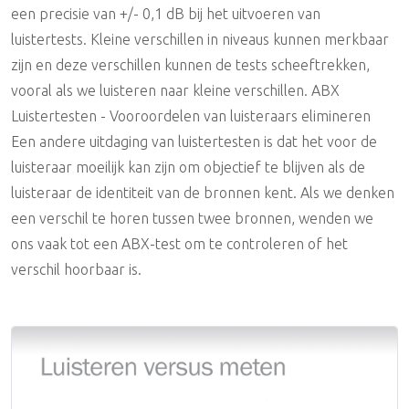
een precisie van +/- 0,1 dB bij het uitvoeren van
Accessoires
Audio Distributie Digitaal
Digitale kabel
UTP
Data Storage / NAS
Miniatuur Microfoons
Eindversterkers
Equalizers
luistertests. Kleine verschillen in niveaus kunnen merkbaar
zijn en deze verschillen kunnen de tests scheeftrekken,
Synchronizers & Machine Control
Analoge Multikabel
Adapters
DAW (Workstations)
Headband Microfoons
Hoofdtelefoon Versterkers
DI Boxes & Mic Splitters
vooral als we luisteren naar kleine verschillen. ABX
Luistertesten - Vooroordelen van luisteraars elimineren
Accessoires
Digitale Multikabel
Meubilair / Racks / 19 Inch
Microfoon statieven
Active Room Correction
Reverbs
Een andere uitdaging van luistertesten is dat het voor de
luisteraar moeilijk kan zijn om objectief te blijven als de
Coax Kabel
Microfoons
Popfilters & Windkappen
PPM/Vu/Loudnessmeters
Miscellaneous
luisteraar de identiteit van de bronnen kent. Als we denken
UTP/FTP/STP
Schaararmen (Angle Poise)
Mixers / Summing
Multifunctionele Meters
Accessoires
een verschil te horen tussen twee bronnen, wenden we
ons vaak tot een ABX-test om te controleren of het
Stroomvoorziening
Adapters & Shockmounts
Monitoring
Monitorstatieven / Ophanging
verschil hoorbaar is.
MIDI Kabels
Accessoires
Monitor Accessoires
Outboard
Software / Plug-ins
Studio Toebehoren