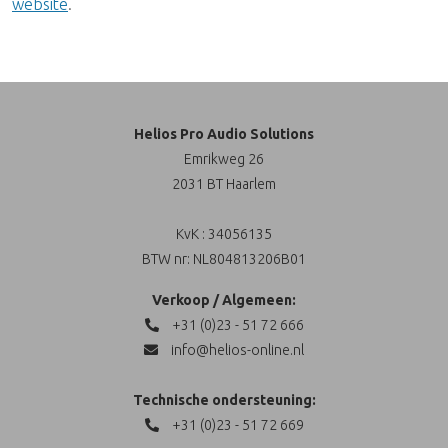
website
.
Helios Pro Audio Solutions
Emrikweg 26
2031 BT Haarlem
KvK : 34056135
BTW nr: NL804813206B01
Verkoop / Algemeen:
+31 (0)23 - 51 72 666
info@helios-online.nl
Technische ondersteuning:
+31 (0)23 - 51 72 669