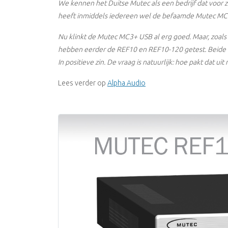
We kennen het Duitse Mutec als een bedrijf dat voor z
heeft inmiddels iedereen wel de befaamde Mutec MC3+
Nu klinkt de Mutec MC3+ USB al erg goed. Maar, zoals
hebben eerder de REF10 en REF10-120 getest. Beide bi
In positieve zin. De vraag is natuurlijk: hoe pakt dat u
Lees verder op
Alpha Audio