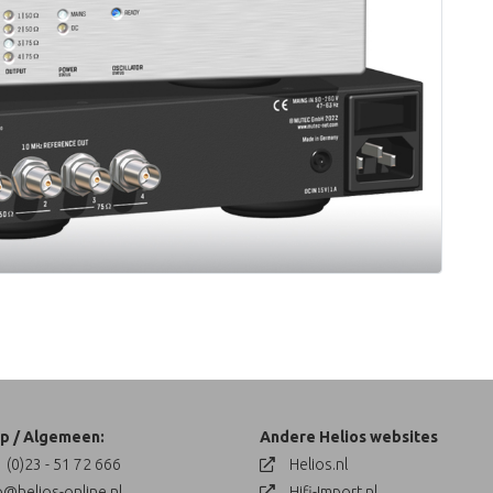
p / Algemeen:
Andere Helios websites
 (0)23 - 51 72 666
Helios.nl
o@helios-online.nl
Hifi-Import.nl