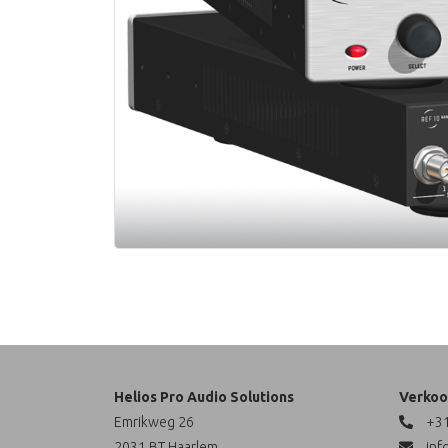
Helios Pro Audio Solutions
Verkoo
Emrikweg 26
+31
2031 BT Haarlem
inf