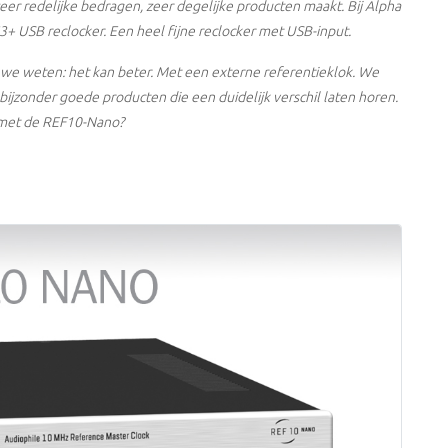
eer redelijke bedragen, zeer degelijke producten maakt. Bij Alpha
 USB reclocker. Een heel fijne reclocker met USB-input.
 we weten: het kan beter. Met een externe referentieklok. We
jzonder goede producten die een duidelijk verschil laten horen.
it met de REF10-Nano?